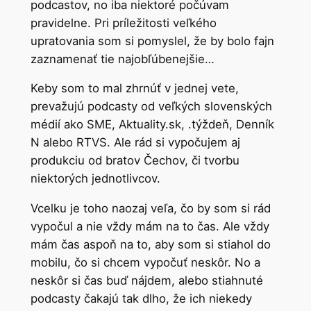
podcastov, no iba niektoré počúvam
pravidelne. Pri príležitosti veľkého
upratovania som si pomyslel, že by bolo fajn
zaznamenať tie najobľúbenejšie…
Keby som to mal zhrnúť v jednej vete,
prevažujú podcasty od veľkých slovenských
médií ako SME, Aktuality.sk, .týždeň, Denník
N alebo RTVS. Ale rád si vypočujem aj
produkciu od bratov Čechov, či tvorbu
niektorých jednotlivcov.
Vcelku je toho naozaj veľa, čo by som si rád
vypočul a nie vždy mám na to čas. Ale vždy
mám čas aspoň na to, aby som si stiahol do
mobilu, čo si chcem vypočuť neskôr. No a
neskôr si čas buď nájdem, alebo stiahnuté
podcasty čakajú tak dlho, že ich niekedy