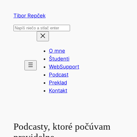
Prejsť
na
Tibor Repček
obsah
Hľadať
O mne
Študenti
WebSupport
Podcast
Preklad
Kontakt
Podcasty, ktoré počúvam