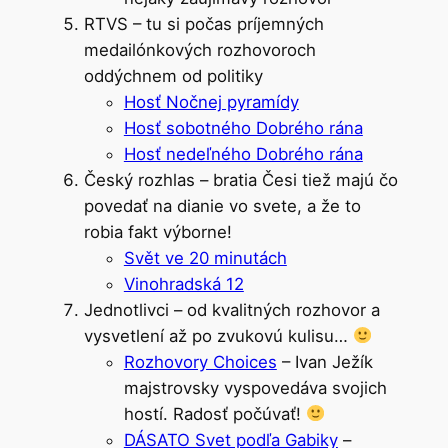
RTVS – tu si počas príjemných
medailónkových rozhovoroch
oddýchnem od politiky
Hosť Nočnej pyramídy
Hosť sobotného Dobrého rána
Hosť nedeľného Dobrého rána
Český rozhlas – bratia Česi tiež majú čo
povedať na dianie vo svete, a že to
robia fakt výborne!
Svět ve 20 minutách
Vinohradská 12
Jednotlivci – od kvalitných rozhovor a
vysvetlení až po zvukovú kulisu…
Rozhovory Choices
– Ivan Ježík
majstrovsky vyspovedáva svojich
hostí. Radosť počúvať!
DÁSATO Svet podľa Gabiky
–