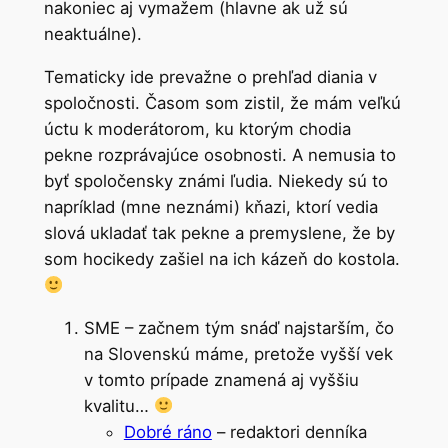
nakoniec aj vymažem (hlavne ak už sú
neaktuálne).
Tematicky ide prevažne o prehľad diania v
spoločnosti. Časom som zistil, že mám veľkú
úctu k moderátorom, ku ktorým chodia
pekne rozprávajúce osobnosti. A nemusia to
byť spoločensky známi ľudia. Niekedy sú to
napríklad (mne neznámi) kňazi, ktorí vedia
slová ukladať tak pekne a premyslene, že by
som hocikedy zašiel na ich kázeň do kostola.
SME – začnem tým snáď najstarším, čo
na Slovenskú máme, pretože vyšší vek
v tomto prípade znamená aj vyššiu
kvalitu…
Dobré ráno
– redaktori denníka