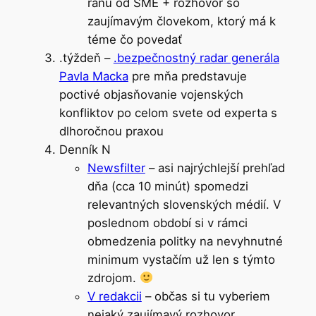
ránu od SME + rozhovor so
zaujímavým človekom, ktorý má k
téme čo povedať
.týždeň –
.bezpečnostný radar generála
Pavla Macka
pre mňa predstavuje
poctivé objasňovanie vojenských
konfliktov po celom svete od experta s
dlhoročnou praxou
Denník N
Newsfilter
– asi najrýchlejší prehľad
dňa (cca 10 minút) spomedzi
relevantných slovenských médií. V
poslednom období si v rámci
obmedzenia politky na nevyhnutné
minimum vystačím už len s týmto
zdrojom.
V redakcii
– občas si tu vyberiem
nejaký zaujímavý rozhovor