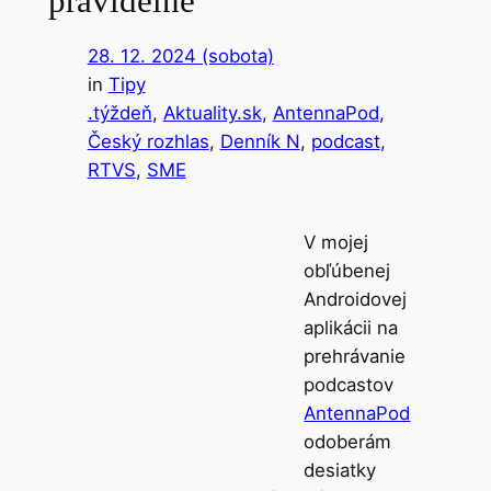
pravidelne
28. 12. 2024 (sobota)
in
Tipy
.týždeň
, 
Aktuality.sk
, 
AntennaPod
, 
Český rozhlas
, 
Denník N
, 
podcast
, 
RTVS
, 
SME
V mojej
obľúbenej
Androidovej
aplikácii na
prehrávanie
podcastov
AntennaPod
odoberám
desiatky