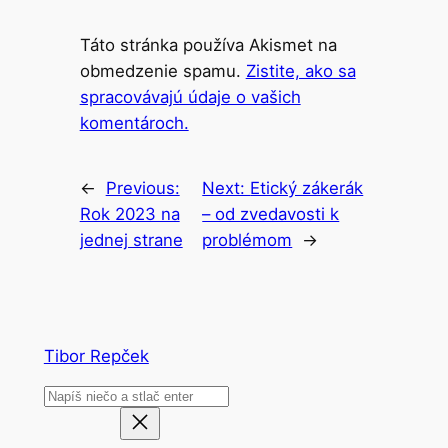
Táto stránka používa Akismet na
obmedzenie spamu.
Zistite, ako sa
spracovávajú údaje o vašich
komentároch.
←
Previous:
Next:
Etický zákerák
Rok 2023 na
– od zvedavosti k
jednej strane
problémom
→
Tibor Repček
Search