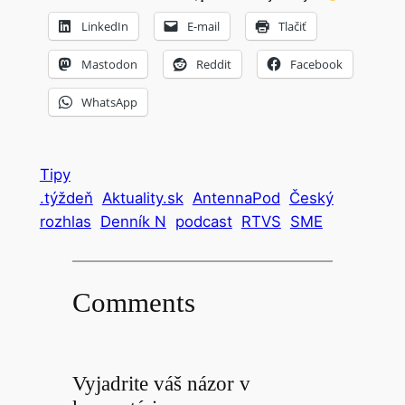
LinkedIn
E-mail
Tlačiť
Mastodon
Reddit
Facebook
WhatsApp
Tipy
.týždeň
Aktuality.sk
AntennaPod
Český
rozhlas
Denník N
podcast
RTVS
SME
Comments
Vyjadrite váš názor v