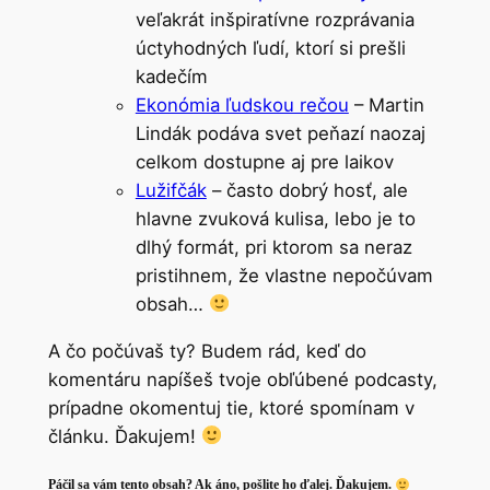
veľakrát inšpiratívne rozprávania
úctyhodných ľudí, ktorí si prešli
kadečím
Ekonómia ľudskou rečou
– Martin
Lindák podáva svet peňazí naozaj
celkom dostupne aj pre laikov
Lužifčák
– často dobrý hosť, ale
hlavne zvuková kulisa, lebo je to
dlhý formát, pri ktorom sa neraz
pristihnem, že vlastne nepočúvam
obsah…
A čo počúvaš ty? Budem rád, keď do
komentáru napíšeš tvoje obľúbené podcasty,
prípadne okomentuj tie, ktoré spomínam v
článku. Ďakujem!
Páčil sa vám tento obsah? Ak áno, pošlite ho ďalej. Ďakujem.