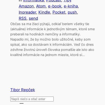
in
Informatika
, 
Podcast
, 
Tipy
Amazon
, 
Atom
, 
e-book
, 
e-kniha
, 
Inoreader
, 
Kindle
, 
Pocket
, 
push
, 
RSS
, 
send
Občas sa ma žiaci pýtajú, odkiaľ beriem všetky tie
(aktuálne) informácie k jednotlivým témam, ktoré sme
preberali na hodinách nemčiny a informatiky.
Napadlo mi, že by možno bolo užitočné, keby som
spísal, ako sa dostávam k informáciám. Veď čo dnes
zdvihne životnú úroveň človeka pomalšie ale isto ako
kvalitné informácie na jednom mieste, ktoré si…
Tibor Repček
Search