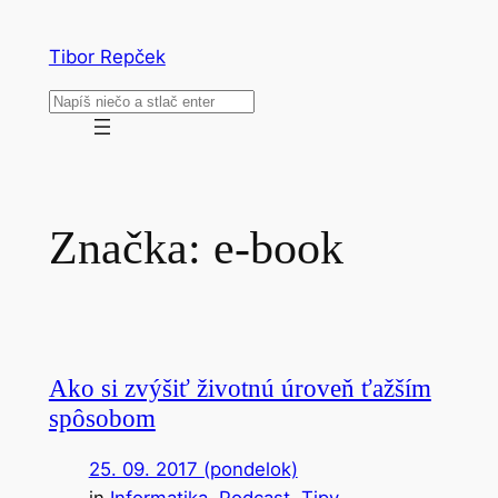
Prejsť
na
Tibor Repček
obsah
Hľadať
Značka:
e-book
Ako si zvýšiť životnú úroveň ťažším
spôsobom
25. 09. 2017 (pondelok)