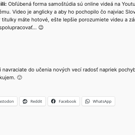
li:
Obľúbená forma samoštúdia sú online videá na Yout
ému. Video je anglicky a aby ho pochopilo čo najviac Slo
y titulky máte hotové, ešte lepšie porozumiete videu a
e spolupracovať… 😉
i navraciate do učenia nových vecí radosť napriek pochy
kujem. 🙂
stodon
Reddit
Facebook
WhatsApp