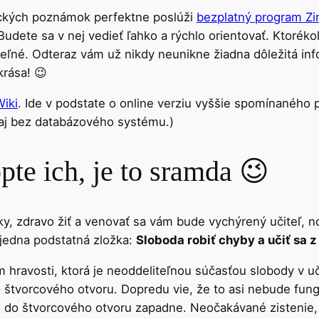
ckých poznámok perfektne poslúži
bezplatný program Z
udete sa v nej vedieť ľahko a rýchlo orientovať. Ktoréko
iteľné. Odteraz vám už nikdy neunikne žiadna dôležitá i
krása! 😉
iki
. Ide v podstate o online verziu vyššie spomínaného
 aj bez databázového systému.)
pte ich, je to sramda 😉
, zdravo žiť a venovať sa vám bude vychýrený učiteľ, n
 jedna podstatná zložka:
Sloboda robiť chyby a učiť sa z
 hravosti, ktorá je neoddeliteľnou súčasťou slobody v uč
štvorcového otvoru. Dopredu vie, že to asi nebude fungo
u do štvorcového otvoru zapadne. Neočakávané zistenie, 