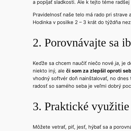
a popíjať sladkosti. Ale k tejto téme radšej
Pravidelnosť naše telo má rado pri strave 
Hodinka v posilke 2 – 3 krát do týždňa neza
2. Porovnávajte sa i
Keďže sa chcem naučiť niečo nové
ja
, je 
niekto iný, ale
či som za zlepšil oproti se
vhodný softvér doň nainštalovať, no dnes 
radosť so samého seba je veľmi dobrý pocit
3. Praktické využiti
Môžete vetrať, piť, jesť, hýbať sa a poro