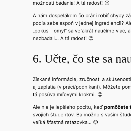
možnosti bádania! A tá radosť! 😉
A nám dospelákom čo bráni robiť chyby zám
podľa seba aspoň v jednej ingrediencii? 
„pokus – omyl“ sa veľakrát naučíme viac, a
nezbadali… A tá radosť! 😉
6. Učte, čo ste sa nau
Získané informácie, zručnosti a skúsenost
aj zaplatia (v práci/podnikaní). Môžete pom
tá posúva míľovými krokmi. 😉
Ale nie je lepšieho pocitu, keď
pomôžete t
svojich študentov. Ba možno s vašim štud
veľká šťastná reťazovka… 😉