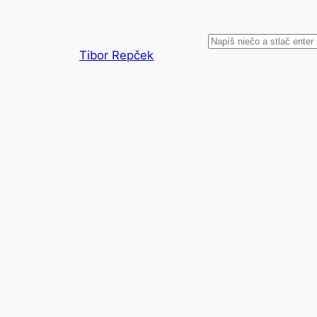
Prejsť
na
Hľadať
obsah
Tibor Repček