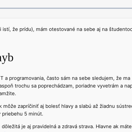
i istí, že prídu), mám otestované na sebe aj na študento
hyb
T a programovania, často sám na sebe sledujem, že ma z
aspoň trochu sa poprechádzam, poriadne vyvetrám a napi
amžite.
 môže zapríčiniť aj bolesť hlavy a slabú až žiadnu sústr
v priebehu 5 minút.
 dôležitá je aj pravidelná a zdravá strava. Hlavne ak mát