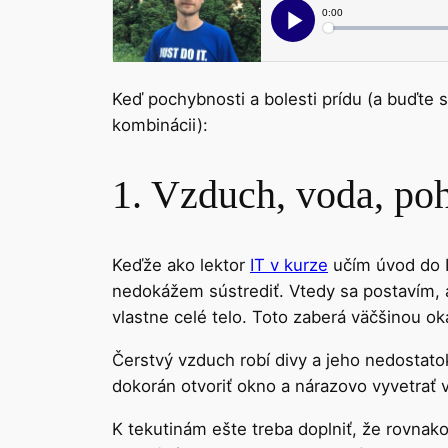
Keď pochybnosti a bolesti prídu (a buďte s
kombinácii):
1. Vzduch, voda, po
Keďže ako lektor
IT v kurze
učím úvod do I
nedokážem sústrediť. Vtedy sa postavím, 
vlastne celé telo. Toto zaberá väčšinou ok
Čerstvý vzduch robí divy a jeho nedostatok
dokorán otvoriť okno a nárazovo vyvetrať 
K tekutinám ešte treba doplniť, že rovnako