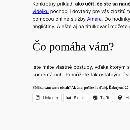
Konkrétny príklad,
ako učiť, čo ste sa nauči
videjku
pochopili dovtedy pre vás zložitú t
pomocou online služby
Amara
. Do hodink
angličtiny. A ešte aj na titulkovaní môžet
Čo pomáha vám?
Iste máte vlastné postupy, vďaka ktorým s
komentároch. Pomôžete tak ostatným. Ďa
Páčil sa vám tento obsah? Ak áno, pošlite ho ďalej. Ďakujem. 🙂
LinkedIn
E-mail
Tlačiť
Ma