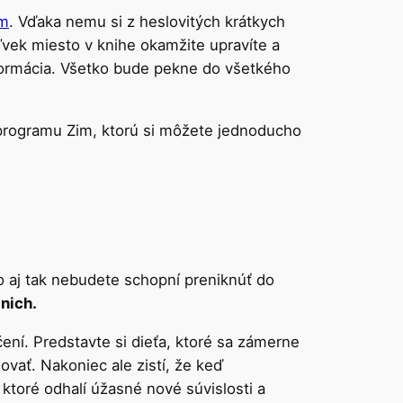
im
. Vďaka nemu si z heslovitých krátkych
ľvek miesto v knihe okamžite upravíte a
nformácia. Všetko bude pekne do všetkého
 programu Zim, ktorú si môžete jednoducho
o aj tak nebudete schopní preniknúť do
 nich.
ení. Predstavte si dieťa, ktoré sa zámerne
vať. Nakoniec ale zistí, že keď
ktoré odhalí úžasné nové súvislosti a