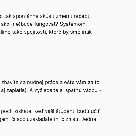
čo tak spontánne skúsiť zmeniť recept
il, ako (ne)bude fungovať? Systémom
líme také spojitosti, ktoré by sme inak
 zbavíte sa nudnej práce a ešte vám za to
aj zaplatia). A vyžiadajte si spätnú väzbu –
í pocit získate, keď vaši študenti budú učiť
ami či spoluzakladateľmi biznisu. Jedna