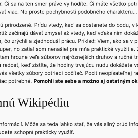
r. Či sa na ten smer práve vy hodíte. Či máte všetko pot
udovať viac. No proste pochybnosti podobného charakteru…
rirodzené. Prídu vtedy, keď sa dostanete do bodu, v kt
e totiž začínajú dávať zmysel až vtedy, keď vďaka nim doká
é, čo zrýchli a zjednoduší prácu. Príklad: Viem, ako sa v 
uper, no zatiaľ som nenašiel pre mňa praktické využitie.
 tam hrozne veľa súborov najrôznejších druhov a ručné tr
tú radosť, keď zistíte, že hodiny trvajúcu nudu dokážete
ás všetky súbory potriedi počítač. Pocit neopísateľnej ra
viac potrebné.
Pomohli ste sebe a možno aj ostatným ok
omnú Wikipédiu
formácií. Môže sa teda ľahko stať, že vás silný prúd info
udete schopní prakticky využiť.