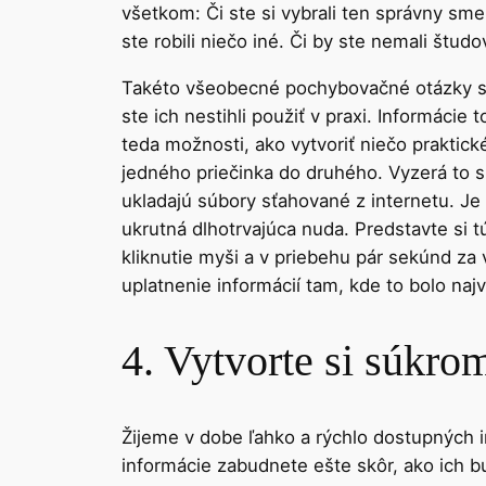
všetkom: Či ste si vybrali ten správny sme
ste robili niečo iné. Či by ste nemali št
Takéto všeobecné pochybovačné otázky sú p
ste ich nestihli použiť v praxi. Informáci
teda možnosti, ako vytvoriť niečo praktick
jedného priečinka do druhého. Vyzerá to s
ukladajú súbory sťahované z internetu. Je
ukrutná dlhotrvajúca nuda. Predstavte si 
kliknutie myši a v priebehu pár sekúnd za v
uplatnenie informácií tam, kde to bolo naj
4. Vytvorte si súkr
Žijeme v dobe ľahko a rýchlo dostupných in
informácie zabudnete ešte skôr, ako ich b