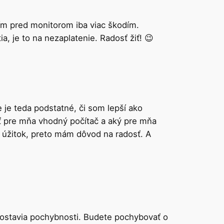
ením pred monitorom iba viac škodím.
a, je to na nezaplatenie. Radosť žiť! 😉
e je teda podstatné, či som lepší ako
iť pre mňa vhodný počítač a aký pre mňa
 úžitok, preto mám dôvod na radosť. A
 dostavia pochybnosti. Budete pochybovať o