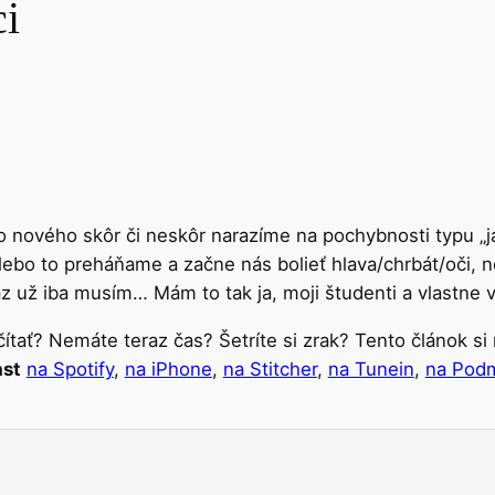
ci
ho nového skôr či neskôr narazíme na pochybnosti typu „
lebo to preháňame a začne nás bolieť hlava/chrbát/oči, 
az už iba musím… Mám to tak ja, moji študenti a vlastne v
ítať? Nemáte teraz čas? Šetríte si zrak? Tento článok 
ast
na Spotify
,
na iPhone
,
na Stitcher
,
na Tunein
,
na Pod