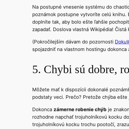
Na postupné vnesenie systému do chaoti
poznámok postupne vytvoríte celú knihu. B
doplníte tak, aby bolo ešte ľahšie pochop
zapadať. Doslova vlastná Wikipédia! Čistá 
(Pokročilejším dávam do pozornosti
DokuW
spojazdniť na vlastnom hostingu dokonca
5. Chybi sú dobre, ro
Môžete mať k dispozícii dokonalé poznámky
podstaty veci. Prečo? Pretože chýba ešte
Dokonca
zámerne robenie chýb
je znakom
rozhodne napchať trojuholníkovú kocku do 
trojuholníkovú kocku trochu pootočí, zraz