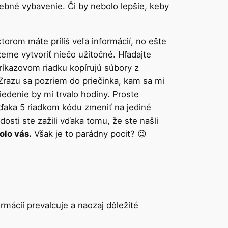
rebné vybavenie. Či by nebolo lepšie, keby
orom máte príliš veľa informácií, no ešte
žeme vytvoriť niečo užitočné. Hľadajte
príkazovom riadku kopírujú súbory z
 Zrazu sa pozriem do priečinka, kam sa mi
iedenie by mi trvalo hodiny. Proste
 vďaka 5 riadkom kódu zmeniť na jediné
dosti ste zažili vďaka tomu, že ste našli
olo vás.
Však je to parádny pocit? 😉
rmácií prevalcuje a naozaj dôležité