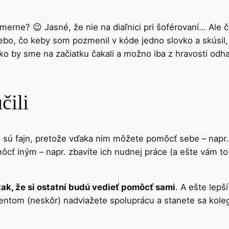
erne? 😉 Jasné, že nie na diaľnici pri šoférovaní… Ale 
Alebo, čo keby som pozmenil v kóde jedno slovko a skús
ko by sme na začiatku čakali a možno iba z hravosti odha
čili
i sú fajn, pretože vďaka nim môžete pomôcť sebe – napr.
ôcť iným – napr. zbavíte ich nudnej práce (a ešte vám to 
ak, že si ostatní budú vedieť pomôcť sami
. A ešte lepš
entom (neskôr) nadviažete spoluprácu a stanete sa koleg