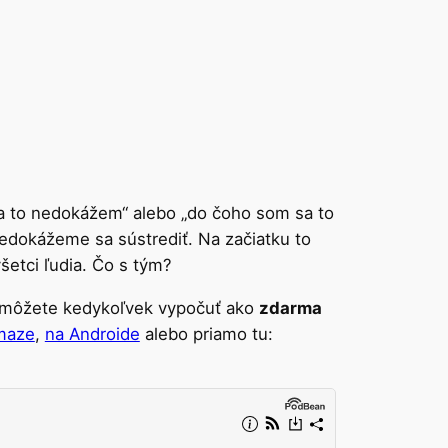
ja to nedokážem“ alebo „do čoho som sa to
nedokážeme sa sústrediť. Na začiatku to
šetci ľudia. Čo s tým?
si môžete kedykoľvek vypočuť ako
zdarma
maze
,
na Androide
alebo priamo tu: