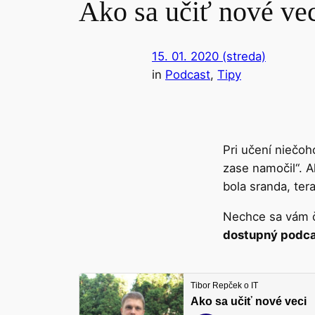
Ako sa učiť nové ve
15. 01. 2020 (streda)
in
Podcast
, 
Tipy
Pri učení niečo
zase namočil“. A
bola sranda, ter
Nechce sa vám č
dostupný podc