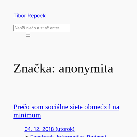
Prejsť
na
Tibor Repček
obsah
Hľadať
Značka:
anonymita
Prečo som sociálne siete obmedzil na
minimum
04. 12. 2018 (utorok)