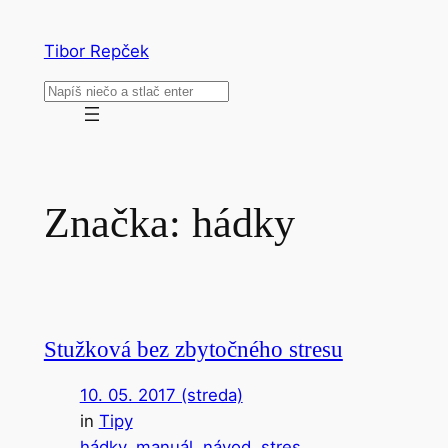
Prejsť
na
Tibor Repček
obsah
Hľadať
Značka:
hádky
Stužková bez zbytočného stresu
10. 05. 2017 (streda)
in
Tipy
hádky
, 
manuál
, 
návod
, 
stres
, 