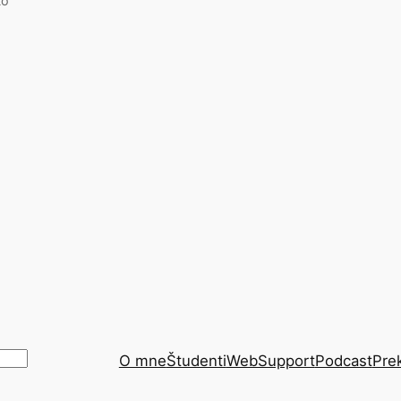
to
O mne
Študenti
WebSupport
Podcast
Pre