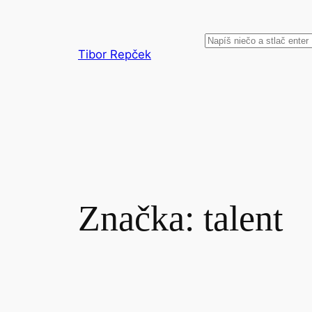
Prejsť
na
Hľadať
obsah
Tibor Repček
Značka:
talent