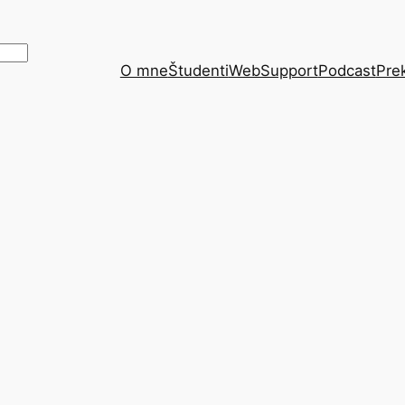
O mne
Študenti
WebSupport
Podcast
Pre