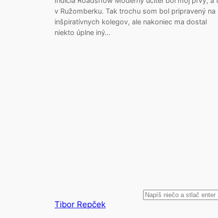
Indícia Roadshow Moderný učiteľ bol môj prvý, a 
v Ružomberku. Tak trochu som bol pripravený na
inšpiratívnych kolegov, ale nakoniec ma dostal
niekto úplne iný…
Search
Tibor Repček