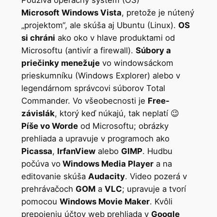
Microsoft Windows Vista
, pretože je nútený
„projektom“, ale skúša aj Ubuntu (Linux).
OS
si chráni
ako oko v hlave produktami od
Microsoftu (antivír a firewall).
Súbory a
priečinky menežuje
vo windowsáckom
prieskumníku (Windows Explorer) alebo v
legendárnom správcovi súborov Total
Commander. Vo všeobecnosti je
Free-
závislák
, ktorý keď núkajú, tak neplatí 😉
Píše vo Worde
od Microsoftu; obrázky
prehliada a upravuje v programoch ako
Picassa
,
IrfanView
alebo
GIMP
. Hudbu
počúva vo
Windows Media Player
a na
editovanie skúša
Audacity
. Video pozerá v
prehrávačoch
GOM
a
VLC
; upravuje a tvorí
pomocou
Windows Movie Maker
. Kvôli
prepojeniu účtov web prehliada v
Google