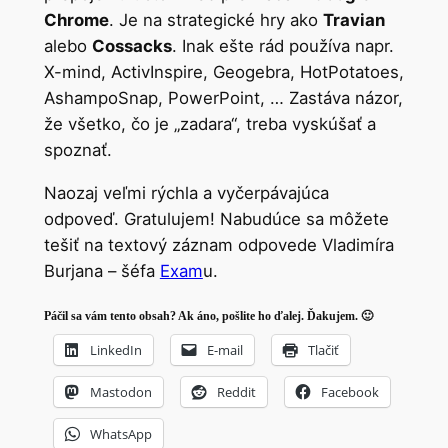
Chrome
. Je na strategické hry ako
Travian
alebo
Cossacks
. Inak ešte rád používa napr.
X-mind, ActivInspire, Geogebra, HotPotatoes,
AshampoSnap, PowerPoint, … Zastáva názor,
že všetko, čo je „zadara“, treba vyskúšať a
spoznať.
Naozaj veľmi rýchla a vyčerpávajúca
odpoveď. Gratulujem! Nabudúce sa môžete
tešiť na textový záznam odpovede Vladimíra
Burjana – šéfa
Exam
u.
Páčil sa vám tento obsah? Ak áno, pošlite ho ďalej. Ďakujem. 🙂
LinkedIn
E-mail
Tlačiť
Mastodon
Reddit
Facebook
WhatsApp