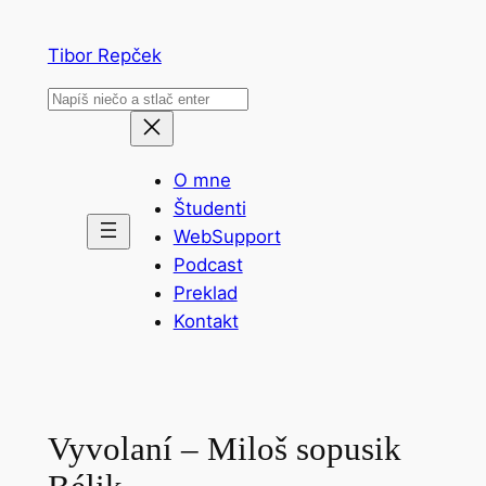
Prejsť
na
Tibor Repček
obsah
Hľadať
O mne
Študenti
WebSupport
Podcast
Preklad
Kontakt
Vyvolaní – Miloš sopusik