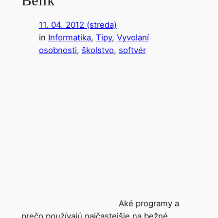
Bélik
11. 04. 2012 (streda)
in
Informatika
, 
Tipy
, 
Vyvolaní
osobnosti
, 
školstvo
, 
softvér
Aké programy a
prečo používajú najčastejšie na bežné