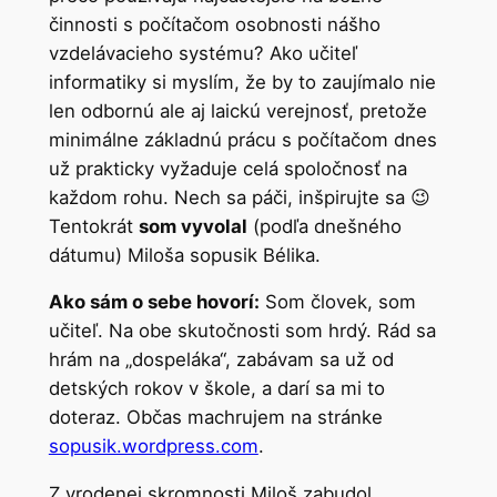
činnosti s počítačom osobnosti nášho
vzdelávacieho systému? Ako učiteľ
informatiky si myslím, že by to zaujímalo nie
len odbornú ale aj laickú verejnosť, pretože
minimálne základnú prácu s počítačom dnes
už prakticky vyžaduje celá spoločnosť na
každom rohu. Nech sa páči, inšpirujte sa 😉
Tentokrát
som vyvolal
(podľa dnešného
dátumu) Miloša sopusik Bélika.
Ako sám o sebe hovorí:
Som človek, som
učiteľ. Na obe skutočnosti som hrdý. Rád sa
hrám na „dospeláka“, zabávam sa už od
detských rokov v škole, a darí sa mi to
doteraz. Občas machrujem na stránke
sopusik.wordpress.com
.
Z vrodenej skromnosti Miloš zabudol