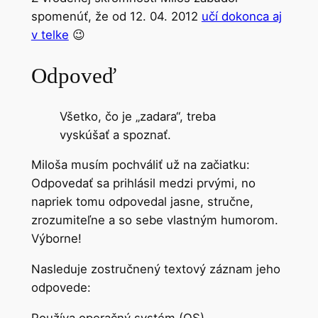
spomenúť, že od 12. 04. 2012
učí dokonca aj
v telke
😉
Odpoveď
Všetko, čo je „zadara“, treba
vyskúšať a spoznať.
Miloša musím pochváliť už na začiatku:
Odpovedať sa prihlásil medzi prvými, no
napriek tomu odpovedal jasne, stručne,
zrozumiteľne a so sebe vlastným humorom.
Výborne!
Nasleduje zostručnený textový záznam jeho
odpovede:
Používa operačný systém (OS)