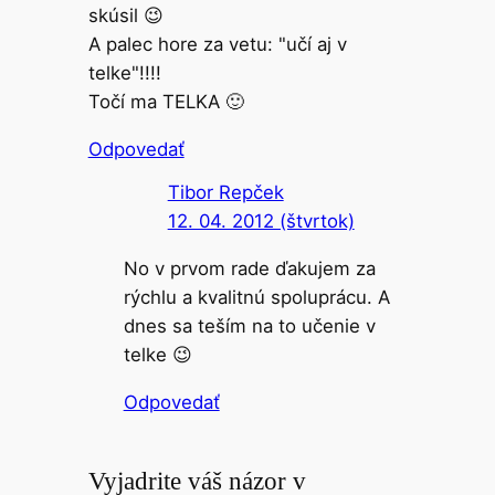
skúsil 😉
A palec hore za vetu: "učí aj v
telke"!!!!
Točí ma TELKA 🙂
Odpovedať
Tibor Repček
12. 04. 2012 (štvrtok)
No v prvom rade ďakujem za
rýchlu a kvalitnú spoluprácu. A
dnes sa teším na to učenie v
telke 😉
Odpovedať
Vyjadrite váš názor v