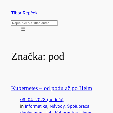
Prejsť
na
Tibor Repček
obsah
Hľadať
Značka:
pod
Kubernetes – od podu až po Helm
09. 04. 2023 (nedeľa)
in
Informatika
, 
Návody
, 
Spolupráca
deployment
, 
job
, 
Kubernetes
, 
Linux
, 