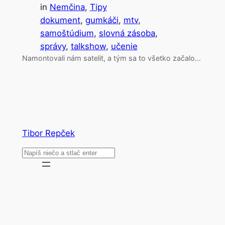
in
Nemčina
, 
Tipy
dokument
, 
gumkáči
, 
mtv
, 
samoštúdium
, 
slovná zásoba
, 
správy
, 
talkshow
, 
učenie
Namontovali nám satelit, a tým sa to všetko začalo…
Tibor Repček
Search