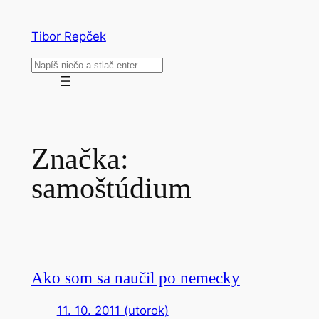
Prejsť
na
Tibor Repček
obsah
Hľadať
Značka:
samoštúdium
Ako som sa naučil po nemecky
11. 10. 2011 (utorok)