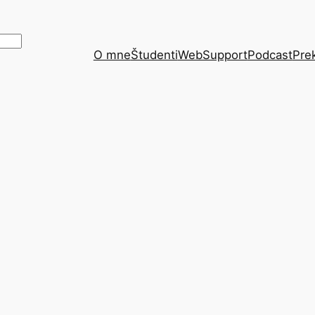
O mne
Študenti
WebSupport
Podcast
Pre