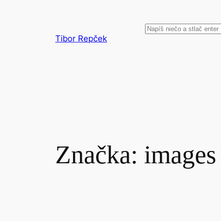
Prejsť
na
Hľadať
obsah
Tibor Repček
Značka:
images