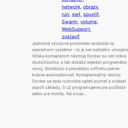
network
, 
obrazy
, 
run
, 
sieť
, 
spustiť
, 
Swarm
, 
volume
, 
WebSupport
, 
zostaviť
Jednotné vývojové prostredie nezávislé na
operačnom systéme – to je sen každého vývojára
Vďaka kontajnerom nástroja Docker sa sen stáva
skutočnosťou, a tak dokáže nejeden programátor
vývoj, distribúciu a prevádzku softvéru pekne-
krásne automatizovať. Kontajnerizačný nástroj
Docker sa teda rozhodne oplatí poznať a ovládať
aspoň základy, či už programujeme pre počítače
alebo pre mobily. Na svoje…