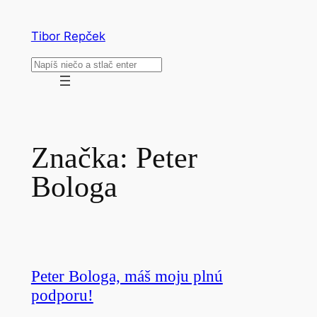
Prejsť
na
Tibor Repček
obsah
Hľadať
Značka:
Peter
Bologa
Peter Bologa, máš moju plnú
podporu!