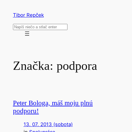
Prejsť
na
Tibor Repček
obsah
Hľadať
Značka:
podpora
Peter Bologa, máš moju plnú
podporu!
13. 07. 2013 (sobota)